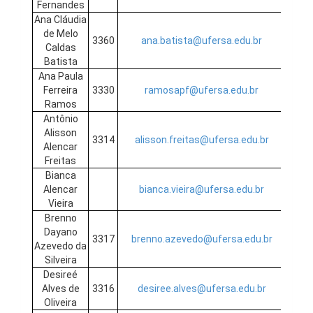
Fernandes
Ana Cláudia
de Melo
3360
ana.batista@ufersa.edu.br
Caldas
Batista
Ana Paula
Ferreira
3330
ramosapf@ufersa.edu.br
Ramos
Antônio
Alisson
3314
alisson.freitas@ufersa.edu.br
Alencar
Freitas
Bianca
Alencar
bianca.vieira@ufersa.edu.br
Vieira
Brenno
Dayano
3317
brenno.azevedo@ufersa.edu.br
Azevedo da
Silveira
Desireé
Alves de
3316
desiree.alves@ufersa.edu.br
Oliveira