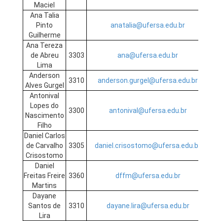
Maciel
Ana Talia
Pinto
anatalia@ufersa.edu.br
Guilherme
Ana Tereza
de Abreu
3303
ana@ufersa.edu.br
Lima
Anderson
3310
anderson.gurgel@ufersa.edu.br
Alves Gurgel
Antonival
Lopes do
3300
antonival@ufersa.edu.br
Nascimento
Filho
Daniel Carlos
de Carvalho
3305
daniel.crisostomo@ufersa.edu.br
Crisostomo
Daniel
Freitas Freire
3360
dffm@ufersa.edu.br
Martins
Dayane
Santos de
3310
dayane.lira@ufersa.edu.br
Lira