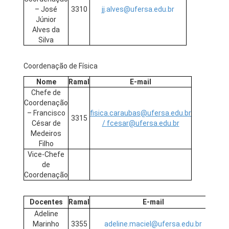
– José
3310
jj.alves@ufersa.edu.br
Júnior
Alves da
Silva
Coordenação de Física
Nome
Ramal
E-mail
Chefe de
Coordenação
– Francisco
fisica.caraubas@ufersa.edu.br
3315
César de
/
fcesar@ufersa.edu.br
Medeiros
Filho
Vice-Chefe
de
Coordenação
Docentes
Ramal
E-mail
Adeline
Marinho
3355
adeline.maciel@ufersa.edu.br