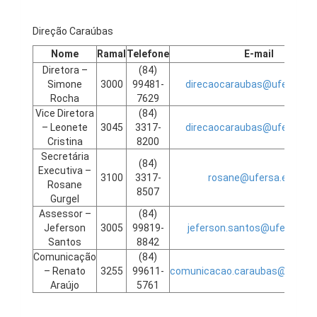
Direção Caraúbas
Nome
Ramal
Telefone
E-mail
Diretora –
(84)
Simone
3000
99481-
direcaocaraubas@ufersa.edu
Rocha
7629
Vice Diretora
(84)
– Leonete
3045
3317-
direcaocaraubas@ufersa.edu
Cristina
8200
Secretária
(84)
Executiva –
3100
3317-
rosane@ufersa.edu.br
Rosane
8507
Gurgel
Assessor –
(84)
Jeferson
3005
99819-
jeferson.santos@ufersa.edu
Santos
8842
Comunicação
(84)
– Renato
3255
99611-
comunicacao.caraubas@ufersa.
Araújo
5761