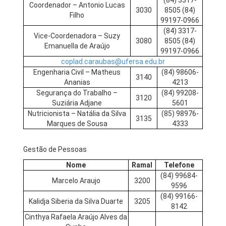
(84) 3317-
Coordenador – Antonio Lucas
3030
8505 (84)
Filho
99197-0966
(84) 3317-
Vice-Coordenadora – Suzy
3080
8505 (84)
Emanuella de Araújo
99197-0966
coplad.caraubas@ufersa.edu.br
Engenharia Civil – Matheus
(84) 98606-
3140
Ananias
4213
Segurança do Trabalho –
(84) 99208-
3120
Suziária Adjane
5601
Nutricionista – Natália da Silva
(85) 98976-
3135
Marques de Sousa
4333
Gestão de Pessoas
Nome
Ramal
Telefone
(84) 99684-
Marcelo Araujo
3200
9596
(84) 99166-
Kalidja Siberia da Silva Duarte
3205
8142
Cinthya Rafaela Araújo Alves da