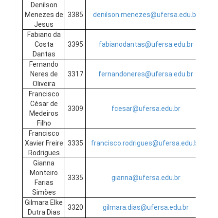
Denilson
Menezes de
3385
denilson.menezes@ufersa.edu.br
Jesus
Fabiano da
Costa
3395
fabianodantas@ufersa.edu.br
Dantas
Fernando
Neres de
3317
fernandoneres@ufersa.edu.br
Oliveira
Francisco
César de
3309
fcesar@ufersa.edu.br
Medeiros
Filho
Francisco
Xavier Freire
3335
francisco.rodrigues@ufersa.edu.br
Rodrigues
Gianna
Monteiro
3335
gianna@ufersa.edu.br
Farias
Simões
Gilmara Elke
3320
gilmara.dias@ufersa.edu.br
Dutra Dias