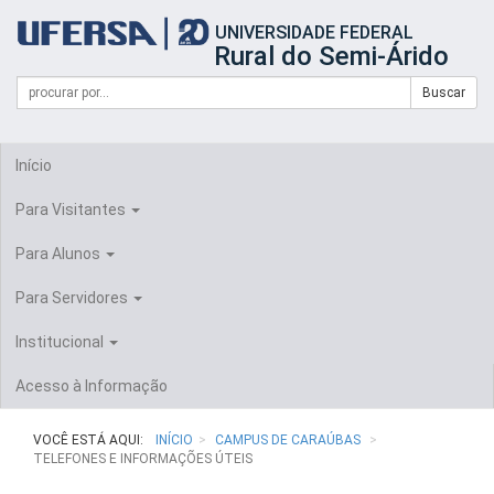
Início
UNIVERSIDADE FEDERAL
do
Rural do Semi-Árido
cabeçalho
do
Campo
Formulário
Buscar
portal
de
da
de
busca
UFERSA
Busca
Início
Para Visitantes
Para Alunos
Para Servidores
Institucional
Acesso à Informação
VOCÊ ESTÁ AQUI:
INÍCIO
CAMPUS DE CARAÚBAS
TELEFONES E INFORMAÇÕES ÚTEIS