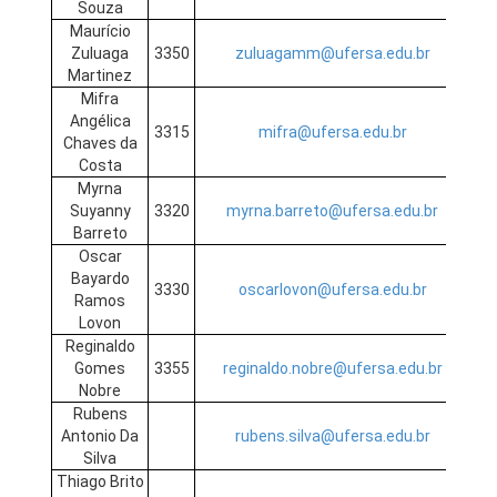
Souza
Maurício
Zuluaga
3350
zuluagamm@ufersa.edu.br
Martinez
Mifra
Angélica
3315
mifra@ufersa.edu.br
Chaves da
Costa
Myrna
Suyanny
3320
myrna.barreto@ufersa.edu.br
Barreto
Oscar
Bayardo
3330
oscarlovon@ufersa.edu.br
Ramos
Lovon
Reginaldo
Gomes
3355
reginaldo.nobre@ufersa.edu.br
Nobre
Rubens
Antonio Da
rubens.silva@ufersa.edu.br
Silva
Thiago Brito