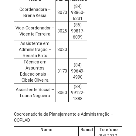
(84)
Coordenadora –
3070
98860-
Brena Kesia
6231
(85)
Vice-Coordenador –
3025
99817-
Vicente Ferreira
6099
Assistente em
Administração –
3020
Renata Brito
Técnica em
(84)
Assuntos
3170
99649-
Educacionais –
4990
Cibele Oliveira
(84)
Assistente Social –
3060
99122-
Luana Nogueira
1888
Coordenadoria de Planejamento e Administração –
COPLAD
Nome
Ramal
Telefone