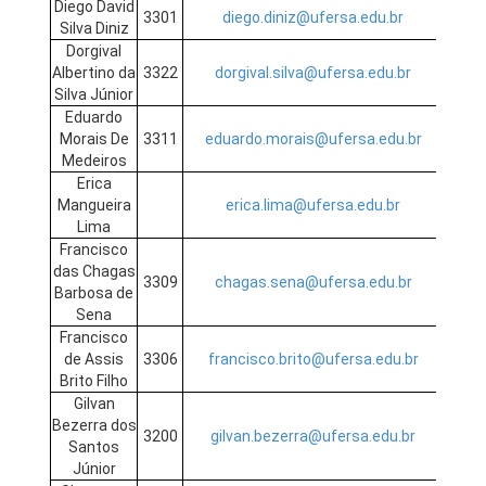
Diego David
3301
diego.diniz@ufersa.edu.br
Silva Diniz
Dorgival
Albertino da
3322
dorgival.silva@ufersa.edu.br
Silva Júnior
Eduardo
Morais De
3311
eduardo.morais@ufersa.edu.br
Medeiros
Erica
Mangueira
erica.lima@ufersa.edu.br
Lima
Francisco
das Chagas
3309
chagas.sena@ufersa.edu.br
Barbosa de
Sena
Francisco
de Assis
3306
francisco.brito@ufersa.edu.br
Brito Filho
Gilvan
Bezerra dos
3200
gilvan.bezerra@ufersa.edu.br
Santos
Júnior