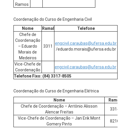
Ramos
Coordenação do Curso de Engenharia Civil
Nome
Ramal
Telefone
Chefe de
Coordenação
engcivil.caraubas@ufersa.edu.br
– Eduardo
3311
/eduardo.morais@ufersa.edu.br
Morais de
Medeiros
Vice-Chefe de
engcivil.caraubas@ufersa.edu.br
Coordenação
Telefone Fixo: (84) 3317-8505
Coordenação do Curso de Engenharia Elétrica
Nome
Ramal
Chefe de Coordenação – Antônio Alisson
e
3314
Alencar Freitas
Vice-Chefe de Coordenação – Jan Erik Mont
eng
8210
Gomery Pinto