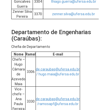
Goncalves
3304
thiago.guerra@ufersa.edu.br
Guerra
Zenner Silva
3370
zenner.silva@ufersa.edu.br
Pereira
Departamento de Engenharias
(Caraúbas):
Chefia de Departamento
Nome
Ramal
E-mail
Chefe –
Hugo
Câmara
de.caraubas@ufersa.edu.br
3306
de
/ hugo.maia@ufersa.edu.br
Azevedo
Maia
Vice-
chefe –
Ana
de.caraubas@ufersa.edu.br
3330
Paula
/
ramosapf@ufersa.edu.br
Ferreira