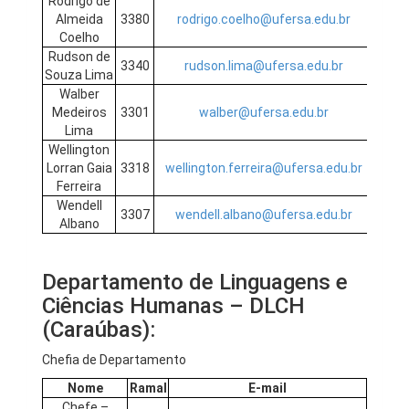
Rodrigo de
Almeida
3380
rodrigo.coelho@ufersa.edu.br
Coelho
Rudson de
3340
rudson.lima@ufersa.edu.br
Souza Lima
Walber
Medeiros
3301
walber@ufersa.edu.br
Lima
Wellington
Lorran Gaia
3318
wellington.ferreira@ufersa.edu.br
Ferreira
Wendell
3307
wendell.albano@ufersa.edu.br
Albano
Departamento de Linguagens e
Ciências Humanas – DLCH
(Caraúbas):
Chefia de Departamento
Nome
Ramal
E-mail
Chefe –