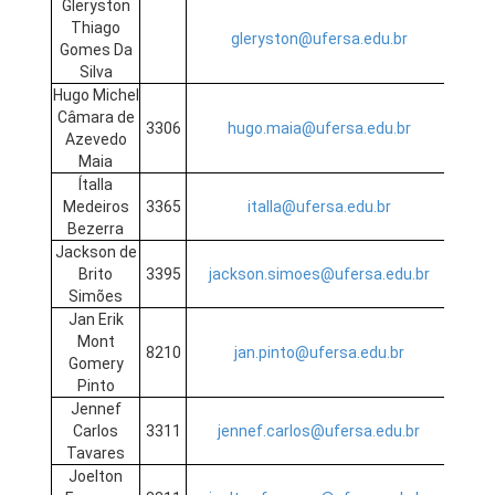
Gleryston
Thiago
gleryston@ufersa.edu.br
Gomes Da
Silva
Hugo Michel
Câmara de
3306
hugo.maia@ufersa.edu.br
Azevedo
Maia
Ítalla
Medeiros
3365
italla@ufersa.edu.br
Bezerra
Jackson de
Brito
3395
jackson.simoes@ufersa.edu.br
Simões
Jan Erik
Mont
8210
jan.pinto@ufersa.edu.br
Gomery
Pinto
Jennef
Carlos
3311
jennef.carlos@ufersa.edu.br
Tavares
Joelton