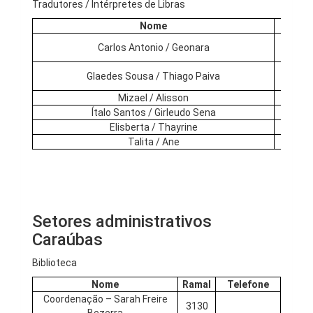
Tradutores / Intérpretes de Libras
Nome
Rama
Carlos Antonio / Geonara
3160
Glaedes Sousa / Thiago Paiva
3064
Mizael / Alisson
3353
Ítalo Santos / Girleudo Sena
3250
Elisberta / Thayrine
3253
Talita / Ane
–
Setores administrativos
Caraúbas
Biblioteca
Nome
Ramal
Telefone
Coordenação – Sarah Freire
3130