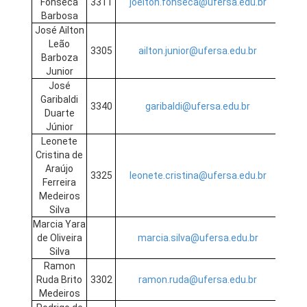
Fonseca
3311
joelton.fonseca@ufersa.edu.br
Barbosa
José Ailton
Leão
3305
ailton.junior@ufersa.edu.br
Barboza
Junior
José
Garibaldi
3340
garibaldi@ufersa.edu.br
Duarte
Júnior
Leonete
Cristina de
Araújo
3325
leonete.cristina@ufersa.edu.br
Ferreira
Medeiros
Silva
Marcia Yara
de Oliveira
marcia.silva@ufersa.edu.br
Silva
Ramon
Ruda Brito
3302
ramon.ruda@ufersa.edu.br
Medeiros