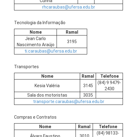
Cunha
rhcaraubas@ufersa.edu.br
Tecnologia da Informação
Nome
Ramal
Jean Carlo
3195
Nascimento Araújo
ti.caraubas@ufersa.edu.br
Transportes
Nome
Ramal
Telefone
(84) 9 9479-
Kesia Valéria
3145
2430
Sala dos motoristas
3035
transporte.caraubas@ufersa.edu.br
Compras e Contratos
Nome
Ramal
Telefone
(84) 98133-
Álvaro Faustino
3010