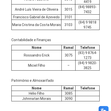
4419
(84) 98893-
André Luís Vieira de Oliveira
3015
7432
Francisco Gabriel de Azevedo
3101
(84) 9 9818
Maria Cristina da Costa Morais
3103
9745
Contabilidade e Finanças
Nome
Ramal
Telefone
(83) 9 8764-
Rossandro Erick
3075
1273
(84) 9 9820-
Miciel Filho
–
3825
Patrimônio e Almoxarifado
Nome
Ramal
Telefone
Hélio Filho
3085
Johnnatan Morais
3090