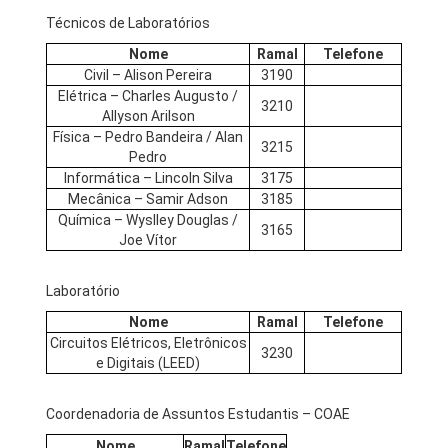
Técnicos de Laboratórios
Nome
Ramal
Telefone
Civil – Alison Pereira
3190
Elétrica – Charles Augusto /
3210
Allyson Arilson
Física – Pedro Bandeira / Alan
3215
Pedro
Informática – Lincoln Silva
3175
Mecânica – Samir Adson
3185
Química – Wyslley Douglas /
3165
Joe Vítor
Laboratório
Nome
Ramal
Telefone
Circuitos Elétricos, Eletrônicos
3230
e Digitais (LEED)
Coordenadoria de Assuntos Estudantis – COAE
Nome
Ramal
Telefone