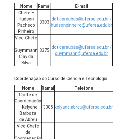
Nome
Ramal
E-mail
Chefe –
Hudson
dct.caraubas@ufersa.edu.br /
3303
Pacheco
hudsonpinheiro@ufersa.edu.br
Pinheiro
Vice-Chefe
–
dct.caraubas@ufersa.edu.br /
Guymmann
3375
guymmann@ufersa.edu.br
Clay da
Silva
Coordenação do Curso de Ciência e Tecnologia
Nome
Ramal
Telefone
Chefe de
Coordenação
– Kelyane
3385
kelyane.abreu@ufersa.edu.br
Barboza
de Abreu
Vice-Chefe
de
Coordenação