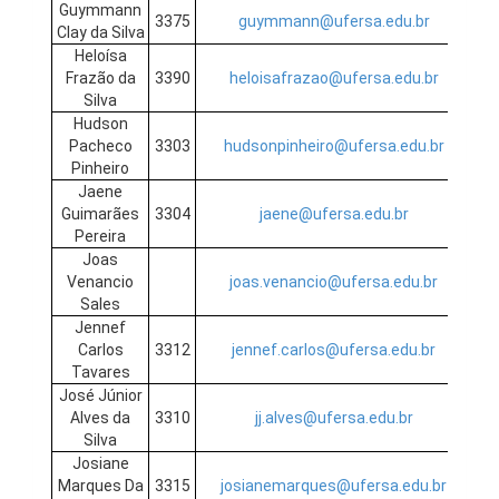
Guymmann
3375
guymmann@ufersa.edu.br
Clay da Silva
Heloísa
Frazão da
3390
heloisafrazao@ufersa.edu.br
Silva
Hudson
Pacheco
3303
hudsonpinheiro@ufersa.edu.br
Pinheiro
Jaene
Guimarães
3304
jaene@ufersa.edu.br
Pereira
Joas
Venancio
joas.venancio@ufersa.edu.br
Sales
Jennef
Carlos
3312
jennef.carlos@ufersa.edu.br
Tavares
José Júnior
Alves da
3310
jj.alves@ufersa.edu.br
Silva
Josiane
Marques Da
3315
josianemarques@ufersa.edu.br