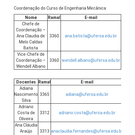
Coordenação do Curso de Engenharia Mecânica
Nome
Ramal
E-mail
Chefe de
Coordenação –
Ana Claudia de
3360
ana.batista@ufersa.edu.br
Melo Caldas
Batista
Vice-Chefe de
Coordenação –
3360
wendell.albano@ufersa.edu.br
Wendell Albano
Docentes
Ramal
E-mail
Adiana
Nascimento
3365
adiana@ufersa.edu.br
Silva
Adriano
Costa de
3312
adriano.costa@ufersa.edu.br
Oliveira
Ana Cláudia
Araújo
3313
anaclaudia.fernandes@ufersa.edu.br