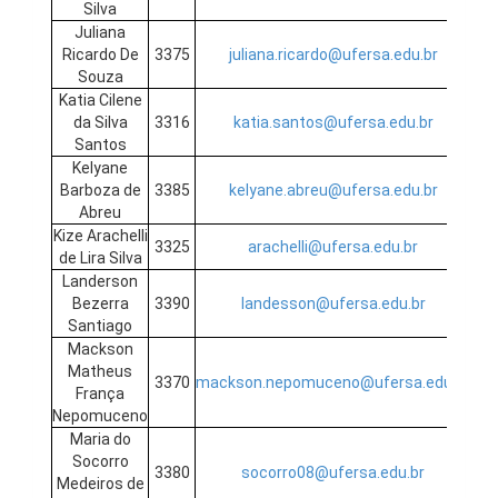
Silva
Juliana
Ricardo De
3375
juliana.ricardo@ufersa.edu.br
Souza
Katia Cilene
da Silva
3316
katia.santos@ufersa.edu.br
Santos
Kelyane
Barboza de
3385
kelyane.abreu@ufersa.edu.br
Abreu
Kize Arachelli
3325
arachelli@ufersa.edu.br
de Lira Silva
Landerson
Bezerra
3390
landesson@ufersa.edu.br
Santiago
Mackson
Matheus
3370
mackson.nepomuceno@ufersa.edu.br
França
Nepomuceno
Maria do
Socorro
3380
socorro08@ufersa.edu.br
Medeiros de