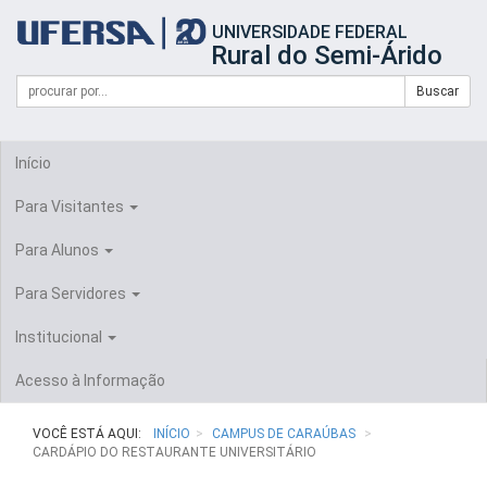
Início
UNIVERSIDADE FEDERAL
do
Rural do Semi-Árido
cabeçalho
do
Campo
Formulário
Buscar
portal
de
da
de
busca
UFERSA
Busca
Início
Para Visitantes
Para Alunos
Para Servidores
Institucional
Acesso à Informação
VOCÊ ESTÁ AQUI:
INÍCIO
CAMPUS DE CARAÚBAS
CARDÁPIO DO RESTAURANTE UNIVERSITÁRIO