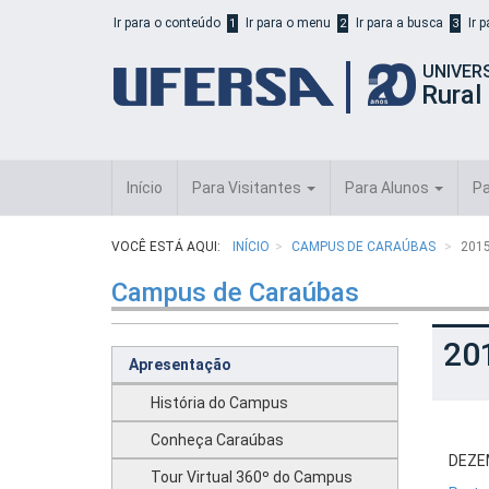
Início
Ir para o conteúdo
Ir para o menu
Ir para a busca
Ir 
1
2
3
do
cabeçalho
UNIVER
do
Rural
portal
da
UFERSA
Início
Para Visitantes
Para Alunos
Pa
VOCÊ ESTÁ AQUI:
INÍCIO
CAMPUS DE CARAÚBAS
201
Campus de Caraúbas
20
Apresentação
História do Campus
Conheça Caraúbas
DEZE
Tour Virtual 360º do Campus