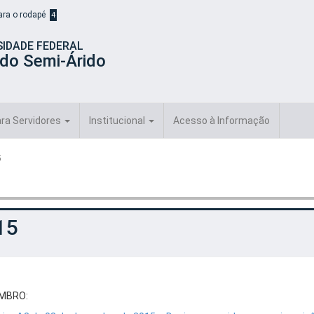
para o rodapé
4
SIDADE FEDERAL
 do Semi-Árido
ra Servidores
Institucional
Acesso à Informação
5
15
MBRO: