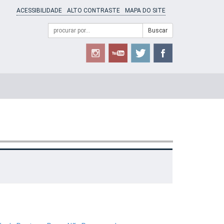
ACESSIBILIDADE
ALTO CONTRASTE
MAPA DO SITE
Campo
Formulário
Buscar
de
de
busca
Busca