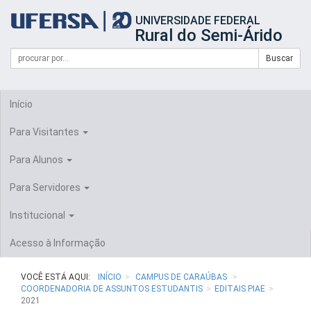
Início
UNIVERSIDADE FEDERAL
do
Rural do Semi-Árido
cabeçalho
do
Campo
Formulário
Buscar
portal
de
da
de
busca
UFERSA
Busca
Início
Para Visitantes
Para Alunos
Para Servidores
Institucional
Acesso à Informação
VOCÊ ESTÁ AQUI:
INÍCIO
CAMPUS DE CARAÚBAS
COORDENADORIA DE ASSUNTOS ESTUDANTIS
EDITAIS PIAE
2021