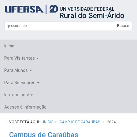
Início
UNIVERSIDADE FEDERAL
do
Rural do Semi-Árido
cabeçalho
do
Campo
Formulário
Buscar
portal
de
da
de
busca
UFERSA
Busca
Início
Para Visitantes
Para Alunos
Para Servidores
Institucional
Acesso à Informação
VOCÊ ESTÁ AQUI:
INÍCIO
CAMPUS DE CARAÚBAS
2024
Campus de Caraúbas