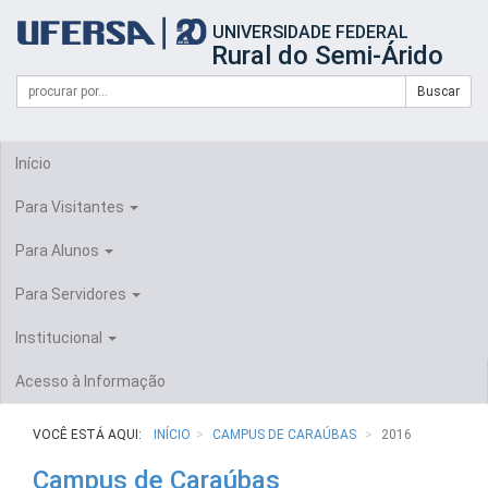
Início
UNIVERSIDADE FEDERAL
do
Rural do Semi-Árido
cabeçalho
do
Campo
Formulário
Buscar
portal
de
da
de
busca
UFERSA
Busca
Início
Para Visitantes
Para Alunos
Para Servidores
Institucional
Acesso à Informação
VOCÊ ESTÁ AQUI:
INÍCIO
CAMPUS DE CARAÚBAS
2016
Campus de Caraúbas