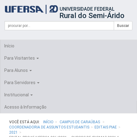
Início
UNIVERSIDADE FEDERAL
do
Rural do Semi-Árido
cabeçalho
do
Campo
Formulário
Buscar
portal
de
da
de
busca
UFERSA
Busca
Início
Para Visitantes
Para Alunos
Para Servidores
Institucional
Acesso à Informação
VOCÊ ESTÁ AQUI:
INÍCIO
CAMPUS DE CARAÚBAS
COORDENADORIA DE ASSUNTOS ESTUDANTIS
EDITAIS PIAE
2021