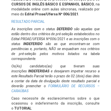
CURSOS DE INGLÊS BÁSICO E ESPANHOL
BÁSICO
, na
modalidade online com aulas síncronas, realizado por
meio do
Edital Proae/Ufersa Nº 006/2021
.
RESULTADO PARCIAL
As inscrições com o status
DEFERIDO
são aquelas que
estão dentro dos critérios de pré-seleção estabelecidos no
Edital PROAE/UFERSA Nº006/2021 e as inscrições com o
status
INDEFERIDO
são as que encontram-se com
pendências e, portanto, NÃO se enquadram nos critérios
de pré-seleção pelos motivos listados na tabela
correspondente.
Os(As) candidatos(as) que tiveram suas
inscrições
INDEFERIDAS
e desejarem impetrar recurso a
este Resultado Parcial terão o prazo de 02 (dois) dias úteis
a contar da data de divulgação deste resultado parcial e
deverão preencher o
FORMULÁRIO DE RECURSOS –
CARAÚBAS
Caso necessite de esclarecimentos sobre o que
ocasionou o indeferimento da inscrição, consulte
o
TUTORIAL
: