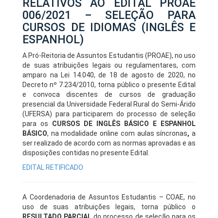
RELATIVOS AO EDITAL PROAE
006/2021 – SELEÇÃO PARA
CURSOS DE IDIOMAS (INGLÊS E
ESPANHOL)
A Pró-Reitoria de Assuntos Estudantis (PROAE), no uso
de suas atribuições legais ou regulamentares, com
amparo na Lei 14.040, de 18 de agosto de 2020, no
Decreto nº 7.234/2010, torna público o presente Edital
e convoca discentes de cursos de graduação
presencial da Universidade Federal Rural do Semi-Árido
(UFERSA) para participarem do processo de seleção
para os
CURSOS DE INGLÊS BÁSICO E ESPANHOL
BÁSICO
, na modalidade online com aulas síncronas
,
a
ser realizado de acordo com as normas aprovadas e as
disposições contidas no presente Edital.
EDITAL RETIFICADO
A Coordenadoria de Assuntos Estudantis – COAE, no
uso de suas atribuições legais, torna público o
RESULTADO PARCIAL
do processo de seleção para os