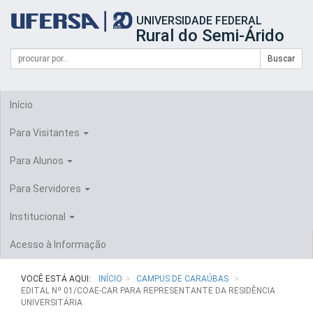
Início
UNIVERSIDADE FEDERAL
do
Rural do Semi-Árido
cabeçalho
do
Campo
Formulário
Buscar
portal
de
da
de
busca
UFERSA
Busca
Início
Para Visitantes
Para Alunos
Para Servidores
Institucional
Acesso à Informação
VOCÊ ESTÁ AQUI:
INÍCIO
CAMPUS DE CARAÚBAS
EDITAL Nº 01/COAE-CAR PARA REPRESENTANTE DA RESIDÊNCIA
UNIVERSITÁRIA