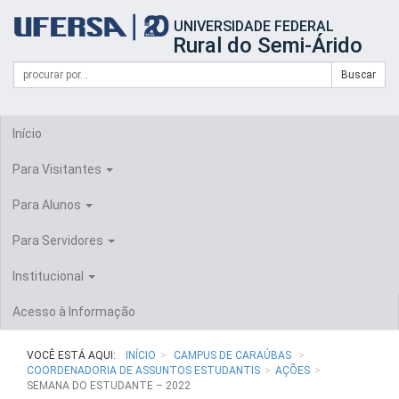
Início
UNIVERSIDADE FEDERAL
do
Rural do Semi-Árido
cabeçalho
do
Campo
Formulário
Buscar
portal
de
da
de
busca
UFERSA
Busca
Início
Para Visitantes
Para Alunos
Para Servidores
Institucional
Acesso à Informação
VOCÊ ESTÁ AQUI:
INÍCIO
CAMPUS DE CARAÚBAS
COORDENADORIA DE ASSUNTOS ESTUDANTIS
AÇÕES
SEMANA DO ESTUDANTE – 2022