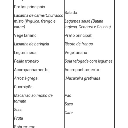
Pratos principais:
Salada:
Lasanha de carne/Churrasco
misto (linguiça, frango e
Legumes sauté (Batata
carne)
inglesa, Cenoura e Chuchu)
Vegetariano:
Prato principal:
Lasanha de berinjela
Risoto de frango
Leguminosa:
Vegetariano:
Feijão tropeiro
Soja refogada com legumes
Acompanhamento:
Acompanhamento:
Arroz à grega
Macaxeira gratinada
Guarnição:
Macarrão ao molho de
Pão
tomate
Suco
Suco
Café
Fruta
Sobremesa: