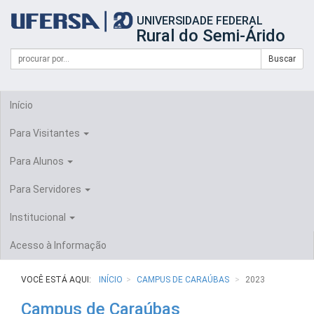
Início
UNIVERSIDADE FEDERAL
do
Rural do Semi-Árido
cabeçalho
do
Campo
Formulário
Buscar
portal
de
da
de
busca
UFERSA
Busca
Início
Para Visitantes
Para Alunos
Para Servidores
Institucional
Acesso à Informação
VOCÊ ESTÁ AQUI:
INÍCIO
CAMPUS DE CARAÚBAS
2023
Campus de Caraúbas