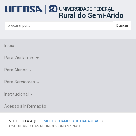
Início
UNIVERSIDADE FEDERAL
do
Rural do Semi-Árido
cabeçalho
do
Campo
Formulário
Buscar
portal
de
da
de
busca
UFERSA
Busca
Início
Para Visitantes
Para Alunos
Para Servidores
Institucional
Acesso à Informação
VOCÊ ESTÁ AQUI:
INÍCIO
CAMPUS DE CARAÚBAS
CALENDÁRIO DAS REUNIÕES ORDINÁRIAS