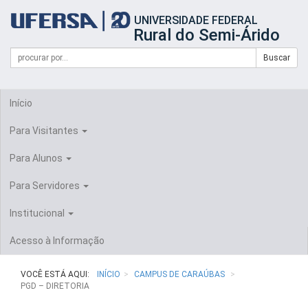
Início
UNIVERSIDADE FEDERAL
do
Rural do Semi-Árido
cabeçalho
do
Campo
Formulário
Buscar
portal
de
da
de
busca
UFERSA
Busca
Início
Para Visitantes
Para Alunos
Para Servidores
Institucional
Acesso à Informação
VOCÊ ESTÁ AQUI:
INÍCIO
CAMPUS DE CARAÚBAS
PGD – DIRETORIA