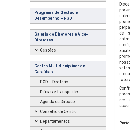
Disce
próxim
Programa de Gestão e
calend
Desempenho – PGD
promo
perpa
de s
Galeria de Diretores e Vice-
estr
Diretores
confi
Gestões
auxil
promo
noss
Centro Multidisciplinar de
veter
Caraúbas
comun
fator
PGD – Diretoria
Conf
Diárias e transportes
progr
ser 
Agenda da Direção
assun
Conselho de Centro
Departamentos
Perío