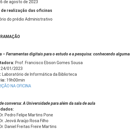
26 de agosto de 2023
 de realização das oficinas
ório do prédio Administrativo
GRAMAÇÃO
na – Ferramentas digitais para o estudo e a pesquisa: conhecendo alguma
itadora:
Prof. Francisco Ebson Gomes Sousa
24/01/2023
:
Laboratório de Informática da Biblioteca
io:
19h00min
IÇÃO NA OFICINA
de conversa: A Universidade para além da sala de aula
idados:
 Dr. Pedro Felipe Martins Pone
Dr. Jeová Araújo Rosa Filho
Dr. Daniel Freitas Freire Martins