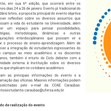
nte, em sua 6ª edição, que ocorrerá entre os
os dias 24 a 26 de janeiro. Evento já tradicional do
ário letivo, a proposta principal do evento objetiva
ver reflexões sobre os diversos assuntos que
ssam a vida do estudante na Universidade, além
er um espaço para pensar possibilidades,
atégias, metodologias, dinâmicas e outras
gurações interdisciplinares que possam vir a
iar o processo de ensino-aprendizagem. Além de
ver a integração de estudantes ingressantes do
o campus ao meio acadêmico e os discentes
anos, também é intuito do Ciclo debater com a
idade externa à Instituição sobre os diversos
es que implicam no cotidiano acadêmico.
iram as principais informações do evento e a
amação das oficinas. Maiores informações podem
solicitadas pelo e-mail da COAE Caraúbas:
tosestudantis.caraubas@ufersa.edu.br.
do de realização do evento