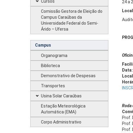
Cursos
24 a 
Local
Comissão Gestora de Eleição do
Campus Caraúbas da
Audit
Universidade Federal do Semi-
Árido – Ufersa
PRO
Campus
Ofici
Organograma
Facil
Biblioteca
Data:
Demonstrativo de Despesas
Local
Horár
Transportes
INSCR
Usina Solar Caraúbas
Roda 
Estação Meteorológica
Conv
Automática (EMA)
Prof.
Corpo Administrativo
Prof. 
Prof. 