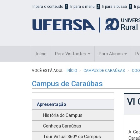
Início
Ir para o conteúdo
Ir para o menu
Ir para a busca
Ir 
1
2
3
do
cabeçalho
UNIVER
do
Rural
portal
da
UFERSA
Início
Para Visitantes
Para Alunos
Pa
VOCÊ ESTÁ AQUI:
INÍCIO
CAMPUS DE CARAÚBAS
COO
Campus de Caraúbas
VI 
Apresentação
História do Campus
Conheça Caraúbas
A Co
Tour Virtual 360º do Campus
Caraú