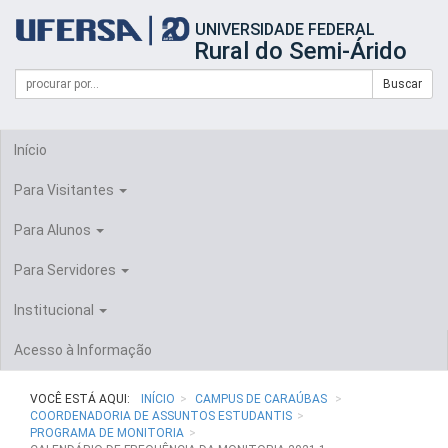
Início
UNIVERSIDADE FEDERAL
do
Rural do Semi-Árido
cabeçalho
do
Campo
Formulário
Buscar
portal
de
da
de
busca
UFERSA
Busca
Início
Para Visitantes
Para Alunos
Para Servidores
Institucional
Acesso à Informação
VOCÊ ESTÁ AQUI:
INÍCIO
CAMPUS DE CARAÚBAS
COORDENADORIA DE ASSUNTOS ESTUDANTIS
PROGRAMA DE MONITORIA