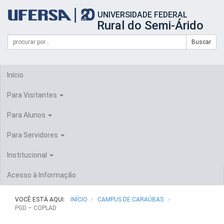
Início
UNIVERSIDADE FEDERAL
do
Rural do Semi-Árido
cabeçalho
do
Campo
Formulário
Buscar
portal
de
da
de
busca
UFERSA
Busca
Início
Para Visitantes
Para Alunos
Para Servidores
Institucional
Acesso à Informação
VOCÊ ESTÁ AQUI:
INÍCIO
CAMPUS DE CARAÚBAS
PGD – COPLAD