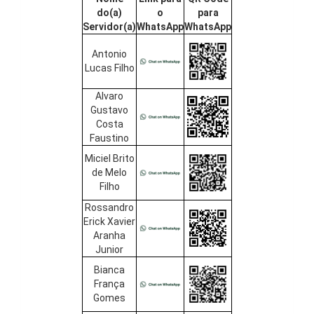
do(a)
o
para
Servidor(a)
WhatsApp
WhatsApp
Antonio
Lucas Filho
Alvaro
Gustavo
Costa
Faustino
Miciel Brito
de Melo
Filho
Rossandro
Erick Xavier
Aranha
Junior
Bianca
França
Gomes