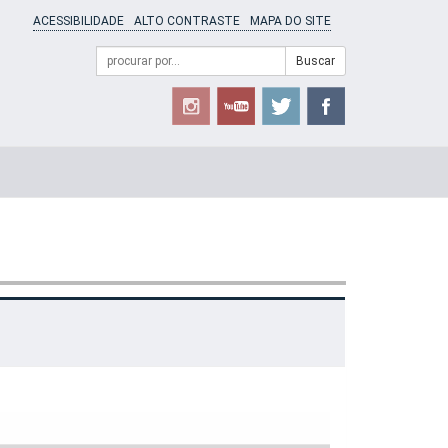
ACESSIBILIDADE
ALTO CONTRASTE
MAPA DO SITE
Campo
Formulário
Buscar
de
de
busca
Busca