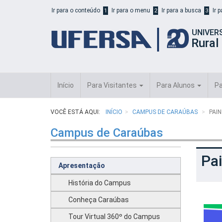
Início
Ir para o conteúdo
Ir para o menu
Ir para a busca
Ir 
1
2
3
do
cabeçalho
UNIVER
do
Rural
portal
da
UFERSA
Início
Para Visitantes
Para Alunos
Pa
VOCÊ ESTÁ AQUI:
INÍCIO
CAMPUS DE CARAÚBAS
PAI
Campus de Caraúbas
Pa
Apresentação
História do Campus
Conheça Caraúbas
Tour Virtual 360º do Campus