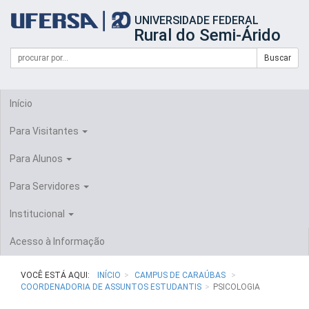
Início
UNIVERSIDADE FEDERAL
do
Rural do Semi-Árido
cabeçalho
do
Campo
Formulário
Buscar
portal
de
da
de
busca
UFERSA
Busca
Início
Para Visitantes
Para Alunos
Para Servidores
Institucional
Acesso à Informação
VOCÊ ESTÁ AQUI:
INÍCIO
CAMPUS DE CARAÚBAS
COORDENADORIA DE ASSUNTOS ESTUDANTIS
PSICOLOGIA