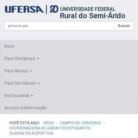
Início
UNIVERSIDADE FEDERAL
do
Rural do Semi-Árido
cabeçalho
do
Campo
Formulário
Buscar
portal
de
da
de
busca
UFERSA
Busca
Início
Para Visitantes
Para Alunos
Para Servidores
Institucional
Acesso à Informação
VOCÊ ESTÁ AQUI:
INÍCIO
CAMPUS DE CARAÚBAS
COORDENADORIA DE ASSUNTOS ESTUDANTIS
QUADRA POLIESPORTIVA