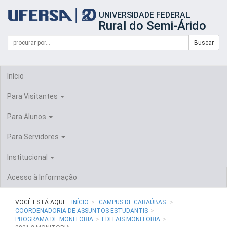
Início
UNIVERSIDADE FEDERAL
do
Rural do Semi-Árido
cabeçalho
do
Campo
Formulário
Buscar
portal
de
da
de
busca
UFERSA
Busca
Início
Para Visitantes
Para Alunos
Para Servidores
Institucional
Acesso à Informação
VOCÊ ESTÁ AQUI:
INÍCIO
CAMPUS DE CARAÚBAS
COORDENADORIA DE ASSUNTOS ESTUDANTIS
PROGRAMA DE MONITORIA
EDITAIS MONITORIA