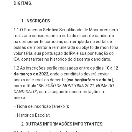
DIGITAIS
.
INSCRIÇÕES
1.1 O Processo Seletivo Simplificado de Monitores será
realizado considerando a nota do discente candidato
na componente curricular, contemplada no edital de
bolsas de monitoria remunerada ou objeto de monitoria
voluntária; sua pontuação do IRA e sua pontuação do
IEA; constantes no histórico do discente candidato.
1.2 As inscrições serão realizadas entre os dias
10 a 12
de março de 2022
, onde o candidato deverá enviar
anexo ao e-mail do docente (
walber@ufersa.edu.br
),
com o título “
SELEÇÃO DE MONITORIA 2021: NOME DO
CANDIDATO”
, com a seguinte documentação em
anexo:
– Ficha de Inscrição (anexo I);
– Histórico Escolar;
OUTRAS INFORMAÇÕES IMPORTANTES: