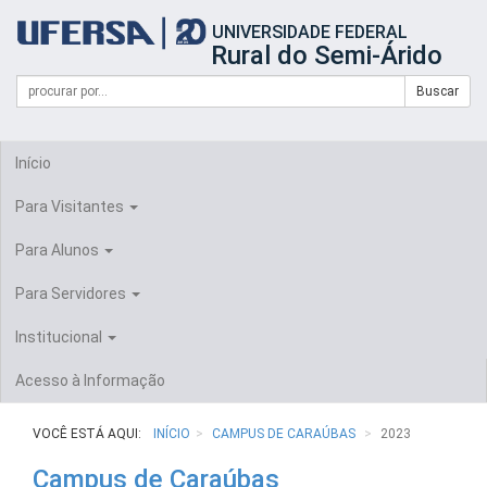
Início
UNIVERSIDADE FEDERAL
do
Rural do Semi-Árido
cabeçalho
do
Campo
Formulário
Buscar
portal
de
da
de
busca
UFERSA
Busca
Início
Para Visitantes
Para Alunos
Para Servidores
Institucional
Acesso à Informação
VOCÊ ESTÁ AQUI:
INÍCIO
CAMPUS DE CARAÚBAS
2023
Campus de Caraúbas