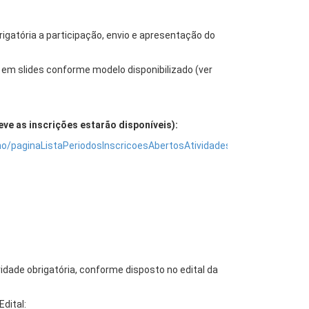
rigatória a participação, envio e apresentação do
em slides conforme modelo disponibilizado (ver
eve as inscrições estarão disponíveis):
o/paginaListaPeriodosInscricoesAbertosAtividades.jsf
ade obrigatória, conforme disposto no edital da
dital: