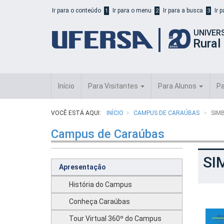
Início
Ir para o conteúdo
Ir para o menu
Ir para a busca
Ir 
1
2
3
do
cabeçalho
UNIVER
do
Rural
portal
da
UFERSA
Início
Para Visitantes
Para Alunos
Pa
VOCÊ ESTÁ AQUI:
INÍCIO
CAMPUS DE CARAÚBAS
SIMB
Campus de Caraúbas
SI
Apresentação
História do Campus
Conheça Caraúbas
Tour Virtual 360º do Campus