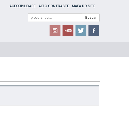
ACESSIBILIDADE
ALTO CONTRASTE
MAPA DO SITE
Campo
Formulário
Buscar
de
de
busca
Busca