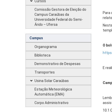
Cursos
Comissão Gestora de Eleição do
Para 
Campus Caraúbas da
relat
Universidade Federal do Semi-
Árido – Ufersa
Nesta
templ
Campus
O bol
Organograma
https
Biblioteca
Demonstrativo de Despesas
E rea
Transportes
Usina Solar Caraúbas
Camp
Estação Meteorológica
Automática (EMA)
Lembr
Corpo Administrativo
assist
10.1 