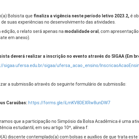
o(a) Bolsista que
finaliza a vigência neste período letivo 2023.2,
é ob
o de suas experiências no desenvolvimento das atividades.
 edição, o relato será apenas na
modalidade
oral
, com apresentação 
ate em anexo).
sista deverá realizar a inscrição no evento através do SIGAA (Em br
://sigaa.ufersa.edu.br/sigaa/ufersa_acao_ensino/InscricaoAcaoEnsin
lizar a submissão através do seguinte formulário de submissão:
us Caraúbas:
https://forms.gle/iLmKV8DEXRw8unDW7
amos que a participação no Simpósio da Bolsa Acadêmica é uma ativid
ência estudantil, em seu artigo 10º, alínea f:
O(A) discente contemplado(a) com bolsas e auxílios de que trata este E