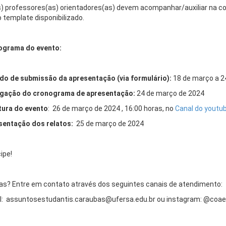
) professores(as) orientadores(as) devem acompanhar/auxiliar na co
o template disponibilizado.
ograma do evento:
do de submissão da apresentação (via formulário):
18 de março a 2
lgação do cronograma de apresentação:
24 de março de 2024
tura do evento
:
26 de março de 2024
, 16:00 horas, no
Canal do yout
sentação dos relatos:
25 de março de 2024
ipe!
as? Entre em contato através dos seguintes canais de atendimento:
l:
assuntosestudantis.caraubas@ufersa.edu.br
ou instagram: @coae