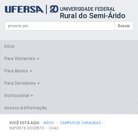
Início
UNIVERSIDADE FEDERAL
do
Rural do Semi-Árido
cabeçalho
do
Campo
Formulário
Buscar
portal
de
da
de
busca
UFERSA
Busca
Início
Para Visitantes
Para Alunos
Para Servidores
Institucional
Acesso à Informação
VOCÊ ESTÁ AQUI:
INÍCIO
CAMPUS DE CARAÚBAS
SUPORTE DOCENTE – COAC