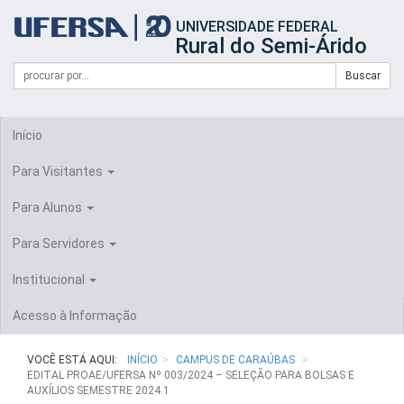
Início
UNIVERSIDADE FEDERAL
do
Rural do Semi-Árido
cabeçalho
do
Campo
Formulário
Buscar
portal
de
da
de
busca
UFERSA
Busca
Início
Para Visitantes
Para Alunos
Para Servidores
Institucional
Acesso à Informação
VOCÊ ESTÁ AQUI:
INÍCIO
CAMPUS DE CARAÚBAS
EDITAL PROAE/UFERSA Nº 003/2024 – SELEÇÃO PARA BOLSAS E
AUXÍLIOS SEMESTRE 2024.1