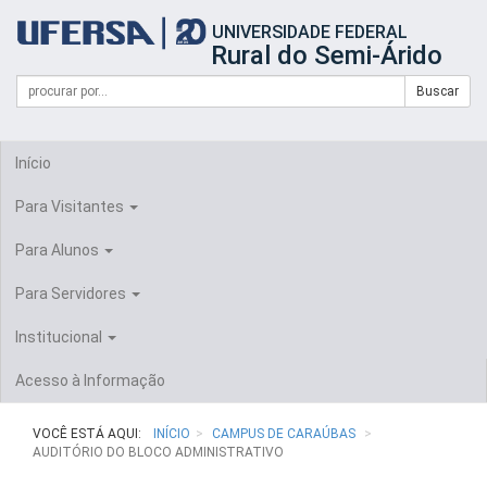
Início
UNIVERSIDADE FEDERAL
do
Rural do Semi-Árido
cabeçalho
do
Campo
Formulário
Buscar
portal
de
da
de
busca
UFERSA
Busca
Início
Para Visitantes
Para Alunos
Para Servidores
Institucional
Acesso à Informação
VOCÊ ESTÁ AQUI:
INÍCIO
CAMPUS DE CARAÚBAS
AUDITÓRIO DO BLOCO ADMINISTRATIVO