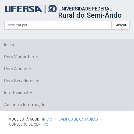
Início
UNIVERSIDADE FEDERAL
do
Rural do Semi-Árido
cabeçalho
do
Campo
Formulário
Buscar
portal
de
da
de
busca
UFERSA
Busca
Início
Para Visitantes
Para Alunos
Para Servidores
Institucional
Acesso à Informação
VOCÊ ESTÁ AQUI:
INÍCIO
CAMPUS DE CARAÚBAS
CONSELHO DE CENTRO