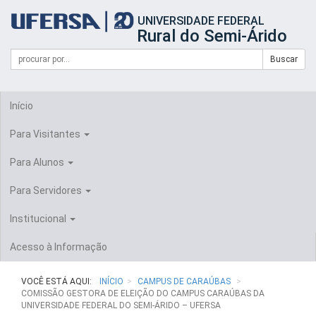
Início
UNIVERSIDADE FEDERAL
do
Rural do Semi-Árido
cabeçalho
do
Campo
Formulário
Buscar
portal
de
da
de
busca
UFERSA
Busca
Início
Para Visitantes
Para Alunos
Para Servidores
Institucional
Acesso à Informação
VOCÊ ESTÁ AQUI:
INÍCIO
CAMPUS DE CARAÚBAS
COMISSÃO GESTORA DE ELEIÇÃO DO CAMPUS CARAÚBAS DA
UNIVERSIDADE FEDERAL DO SEMI-ÁRIDO – UFERSA