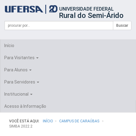
Início
UNIVERSIDADE FEDERAL
do
Rural do Semi-Árido
cabeçalho
do
Campo
Formulário
Buscar
portal
de
da
de
busca
UFERSA
Busca
Início
Para Visitantes
Para Alunos
Para Servidores
Institucional
Acesso à Informação
VOCÊ ESTÁ AQUI:
INÍCIO
CAMPUS DE CARAÚBAS
SIMBA 2022.2