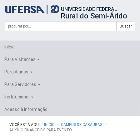
Início
UNIVERSIDADE FEDERAL
do
Rural do Semi-Árido
cabeçalho
do
Campo
Formulário
Buscar
portal
de
da
de
busca
UFERSA
Busca
Início
Para Visitantes
Para Alunos
Para Servidores
Institucional
Acesso à Informação
VOCÊ ESTÁ AQUI:
INÍCIO
CAMPUS DE CARAÚBAS
AUXÍLIO FINANCEIRO PARA EVENTO