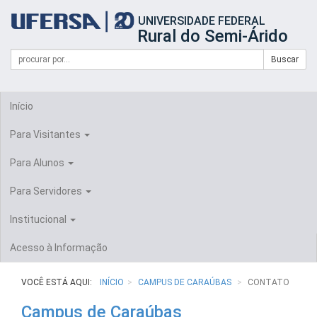
Início
UNIVERSIDADE FEDERAL
do
Rural do Semi-Árido
cabeçalho
do
Campo
Formulário
Buscar
portal
de
da
de
busca
UFERSA
Busca
Início
Para Visitantes
Para Alunos
Para Servidores
Institucional
Acesso à Informação
VOCÊ ESTÁ AQUI:
INÍCIO
CAMPUS DE CARAÚBAS
CONTATO
Campus de Caraúbas