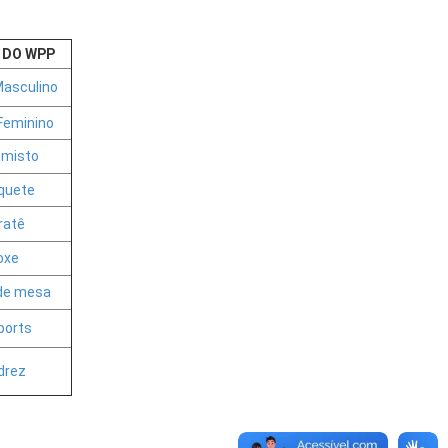
 DO WPP
Masculino
Feminino
 misto
quete
ratê
oxe
de mesa
ports
drez