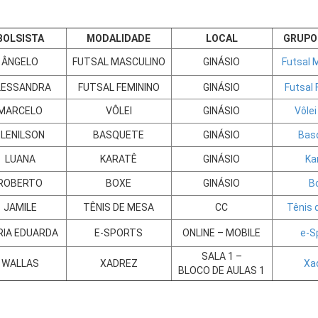
BOLSISTA
MODALIDADE
LOCAL
GRUPO
ÂNGELO
FUTSAL MASCULINO
GINÁSIO
Futsal 
LESSANDRA
FUTSAL FEMININO
GINÁSIO
Futsal 
MARCELO
VÔLEI
GINÁSIO
Vôlei
ELENILSON
BASQUETE
GINÁSIO
Bas
LUANA
KARATÊ
GINÁSIO
Ka
ROBERTO
BOXE
GINÁSIO
B
JAMILE
TÊNIS DE MESA
CC
Tênis 
IA EDUARDA
E-SPORTS
ONLINE – MOBILE
e-S
SALA 1 –
WALLAS
XADREZ
Xa
BLOCO DE AULAS 1