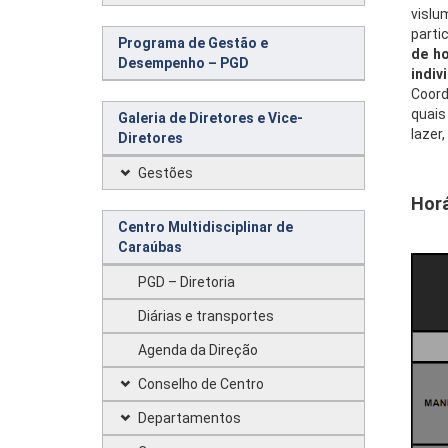
vislu
parti
Programa de Gestão e
de ho
Desempenho – PGD
indiv
Coord
quais
Galeria de Diretores e Vice-
lazer
Diretores
Gestões
Horá
Centro Multidisciplinar de
Caraúbas
PGD – Diretoria
Diárias e transportes
Agenda da Direção
Conselho de Centro
Departamentos