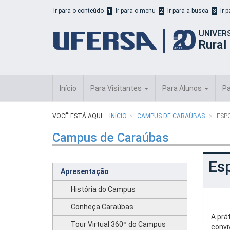
Início
Ir para o conteúdo
Ir para o menu
Ir para a busca
Ir 
1
2
3
do
cabeçalho
UNIVER
do
Rural
portal
da
UFERSA
Início
Para Visitantes
Para Alunos
Pa
VOCÊ ESTÁ AQUI:
INÍCIO
CAMPUS DE CARAÚBAS
ESP
Campus de Caraúbas
Es
Apresentação
História do Campus
Conheça Caraúbas
A prá
Tour Virtual 360º do Campus
convi