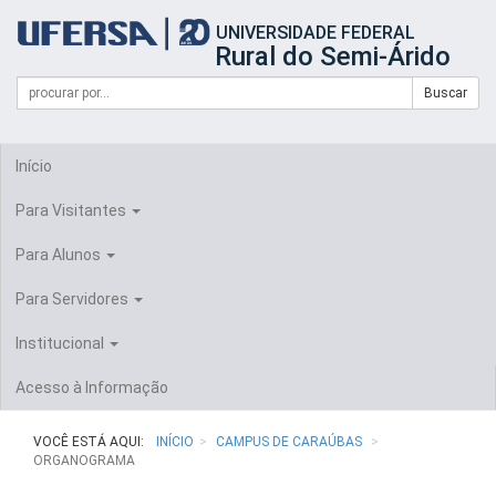
Início
UNIVERSIDADE FEDERAL
do
Rural do Semi-Árido
cabeçalho
do
Campo
Formulário
Buscar
portal
de
da
de
busca
UFERSA
Busca
Início
Para Visitantes
Para Alunos
Para Servidores
Institucional
Acesso à Informação
VOCÊ ESTÁ AQUI:
INÍCIO
CAMPUS DE CARAÚBAS
ORGANOGRAMA