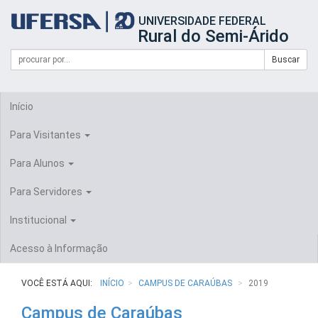
Início
UNIVERSIDADE FEDERAL
do
Rural do Semi-Árido
cabeçalho
do
Campo
Formulário
Buscar
portal
de
da
de
busca
UFERSA
Busca
Início
Para Visitantes
Para Alunos
Para Servidores
Institucional
Acesso à Informação
VOCÊ ESTÁ AQUI:
INÍCIO
CAMPUS DE CARAÚBAS
2019
Campus de Caraúbas