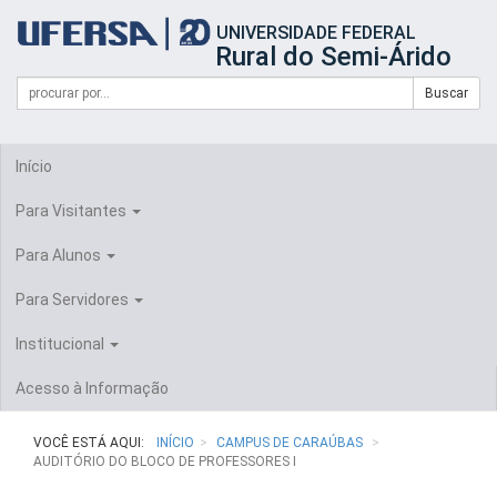
Início
UNIVERSIDADE FEDERAL
do
Rural do Semi-Árido
cabeçalho
do
Campo
Formulário
Buscar
portal
de
da
de
busca
UFERSA
Busca
Início
Para Visitantes
Para Alunos
Para Servidores
Institucional
Acesso à Informação
VOCÊ ESTÁ AQUI:
INÍCIO
CAMPUS DE CARAÚBAS
AUDITÓRIO DO BLOCO DE PROFESSORES I