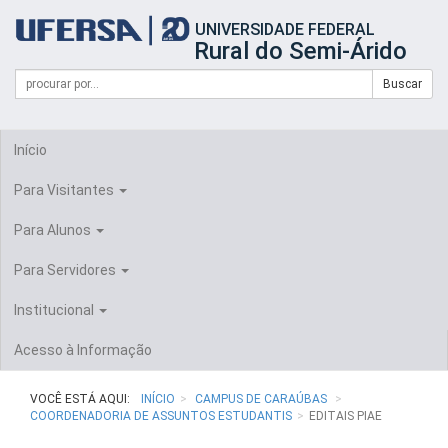
Início
UNIVERSIDADE FEDERAL
do
Rural do Semi-Árido
cabeçalho
do
Campo
Formulário
Buscar
portal
de
da
de
busca
UFERSA
Busca
Início
Para Visitantes
Para Alunos
Para Servidores
Institucional
Acesso à Informação
VOCÊ ESTÁ AQUI:
INÍCIO
CAMPUS DE CARAÚBAS
COORDENADORIA DE ASSUNTOS ESTUDANTIS
EDITAIS PIAE