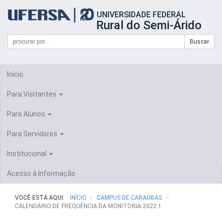
Início
UNIVERSIDADE FEDERAL
do
Rural do Semi-Árido
cabeçalho
do
Campo
Formulário
Buscar
portal
de
da
de
busca
UFERSA
Busca
Início
Para Visitantes
Para Alunos
Para Servidores
Institucional
Acesso à Informação
VOCÊ ESTÁ AQUI:
INÍCIO
CAMPUS DE CARAÚBAS
CALENDÁRIO DE FREQUÊNCIA DA MONITORIA 2022.1