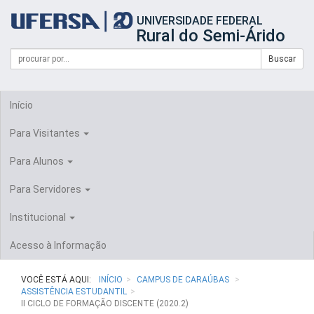
Início
UNIVERSIDADE FEDERAL
do
Rural do Semi-Árido
cabeçalho
do
Campo
Formulário
Buscar
portal
de
da
de
busca
UFERSA
Busca
Início
Para Visitantes
Para Alunos
Para Servidores
Institucional
Acesso à Informação
VOCÊ ESTÁ AQUI:
INÍCIO
CAMPUS DE CARAÚBAS
ASSISTÊNCIA ESTUDANTIL
II CICLO DE FORMAÇÃO DISCENTE (2020.2)