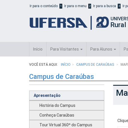
Início
Ir para o conteúdo
Ir para o menu
Ir para a busca
Ir 
1
2
3
do
cabeçalho
UNIVER
do
Rural
portal
da
UFERSA
Início
Para Visitantes
Para Alunos
Pa
VOCÊ ESTÁ AQUI:
INÍCIO
CAMPUS DE CARAÚBAS
MAP
Campus de Caraúbas
Ma
Apresentação
História do Campus
Conheça Caraúbas
Cliqu
Tour Virtual 360º do Campus