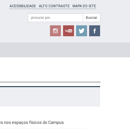
ACESSIBILIDADE
ALTO CONTRASTE
MAPA DO SITE
Campo
Formulário
Buscar
de
de
busca
Busca
ntes nos espaços físicos do Campus.