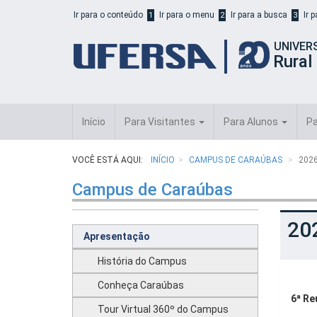
Início
Ir para o conteúdo
Ir para o menu
Ir para a busca
Ir 
1
2
3
do
cabeçalho
UNIVER
do
Rural
portal
da
UFERSA
Início
Para Visitantes
Para Alunos
Pa
VOCÊ ESTÁ AQUI:
INÍCIO
CAMPUS DE CARAÚBAS
202
Campus de Caraúbas
20
Apresentação
História do Campus
Conheça Caraúbas
6ª Re
Tour Virtual 360º do Campus