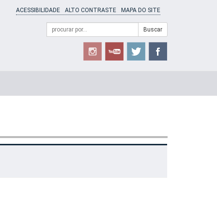
ACESSIBILIDADE
ALTO CONTRASTE
MAPA DO SITE
Campo
Formulário
Buscar
de
de
busca
Busca