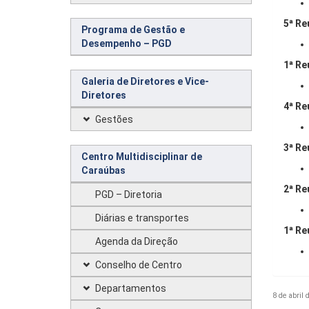
5ª Re
Programa de Gestão e
Desempenho – PGD
1ª Re
Galeria de Diretores e Vice-
Diretores
4ª Re
Gestões
3ª Re
Centro Multidisciplinar de
Caraúbas
2ª Re
PGD – Diretoria
Diárias e transportes
1ª Re
Agenda da Direção
Conselho de Centro
Departamentos
8 de abril 