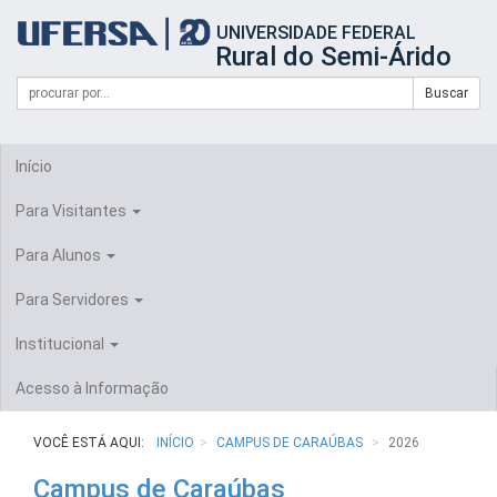
Início
UNIVERSIDADE FEDERAL
do
Rural do Semi-Árido
cabeçalho
do
Campo
Formulário
Buscar
portal
de
da
de
busca
UFERSA
Busca
Início
Para Visitantes
Para Alunos
Para Servidores
Institucional
Acesso à Informação
VOCÊ ESTÁ AQUI:
INÍCIO
CAMPUS DE CARAÚBAS
2026
Campus de Caraúbas