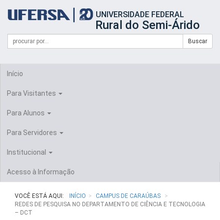
Início
UNIVERSIDADE FEDERAL
do
Rural do Semi-Árido
cabeçalho
do
Campo
Formulário
Buscar
portal
de
da
de
busca
UFERSA
Busca
Início
Para Visitantes
Para Alunos
Para Servidores
Institucional
Acesso à Informação
VOCÊ ESTÁ AQUI:
INÍCIO
CAMPUS DE CARAÚBAS
REDES DE PESQUISA NO DEPARTAMENTO DE CIÊNCIA E TECNOLOGIA
– DCT