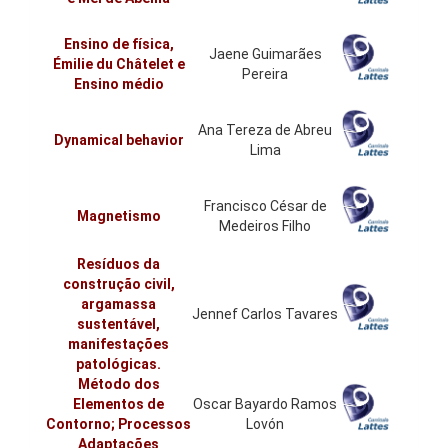
Ensino de física,
Jaene Guimarães
Émilie du Châtelet e
Pereira
Ensino médio
Ana Tereza de Abreu
Dynamical behavior
Lima
Francisco César de
Magnetismo
Medeiros Filho
Resíduos da
construção civil,
argamassa
Jennef Carlos Tavares
sustentável,
manifestações
patológicas.
Método dos
Elementos de
Oscar Bayardo Ramos
Contorno; Processos
Lovón
Adaptações