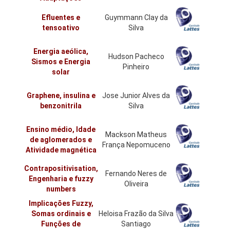
Efluentes e
Guymmann Clay da
tensoativo
Silva
Energia aeólica,
Hudson Pacheco
Sismos e Energia
Pinheiro
solar
Graphene, insulina e
Jose Junior Alves da
benzonitrila
Silva
Ensino médio, Idade
Mackson Matheus
de aglomerados e
França Nepomuceno
Atividade magnética
Contrapositivisation,
Fernando Neres de
Engenharia e fuzzy
Oliveira
numbers
Implicações Fuzzy,
Somas ordinais e
Heloisa Frazão da Silva
Funções de
Santiago