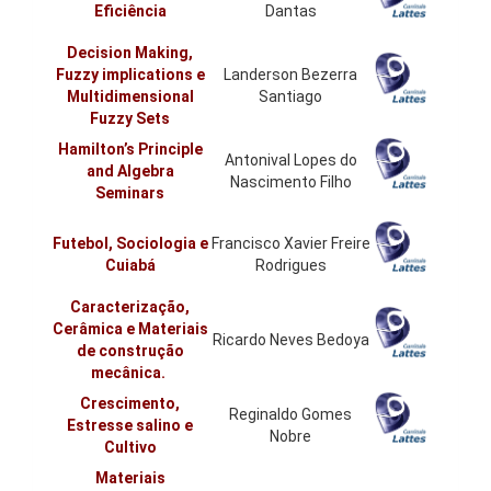
Eficiência
Dantas
Decision Making,
Fuzzy implications e
Landerson Bezerra
Multidimensional
Santiago
Fuzzy Sets
Hamilton’s Principle
Antonival Lopes do
and Algebra
Nascimento Filho
Seminars
Futebol, Sociologia e
Francisco Xavier Freire
Cuiabá
Rodrigues
Caracterização,
Cerâmica e Materiais
Ricardo Neves Bedoya
de construção
mecânica.
Crescimento,
Reginaldo Gomes
Estresse salino e
Nobre
Cultivo
Materiais