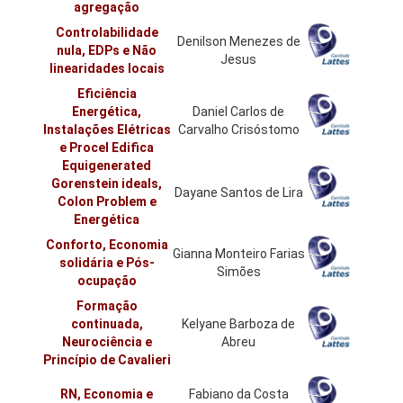
agregação
Controlabilidade
Denilson Menezes de
nula, EDPs e Não
Jesus
linearidades locais
Eficiência
Energética,
Daniel Carlos de
Instalações Elétricas
Carvalho Crisóstomo
e Procel Edifica
Equigenerated
Gorenstein ideals,
Dayane Santos de Lira
Colon Problem e
Energética
Conforto, Economia
Gianna Monteiro Farias
solidária e Pós-
Simões
ocupação
Formação
continuada,
Kelyane Barboza de
Neurociência e
Abreu
Princípio de Cavalieri
RN, Economia e
Fabiano da Costa