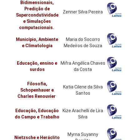
Bidimensionais,
Predição de
Zenner Silva Pereira
Supercondutividade
e Simulações
computacionais.
Município, Ambiente
Maria do Socorro
e Climatologia
Medeiros de Souza
Educação, ensino e
Mifra Angélica Chaves
surdos
da Costa
Filosofia,
Katia Cilene da Silva
Schopenhauer e
Santos
Charles Renouvier
Educação, Educação
Kize Arachelli de Lira
do Campo e Trabalho
Silva
Myrna Suyanny
Nietzsche e Heráclito