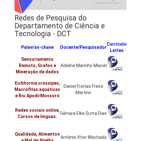
Redes de Pesquisa do
Departamento de Ciência e
Tecnologia - DCT
Currículo
Palavras-chave
Docente/Pesquisador
Lattes
Sensoriamento
Remoto, Grafos e
Adeline Marinho Maciel
Mineração de dados
Eichhornia crassipes,
Daniel Freitas Freire
Macrófitas aquáticas
Martins
e Rio Apodi/Mossoró
Redes sociais online,
Gilmara Elke Dutra Dias
Cursos de línguas.
Qualidade, Alimentos
Antônio Vitor Machado
e Mel de Abelha